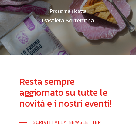
Prossima ricetta
Pastiera Sorrentina
Resta
sempre
aggiornato
su
tutte
le
novità
e
i
nostri
eventi!
ISCRIVITI ALLA NEWSLETTER