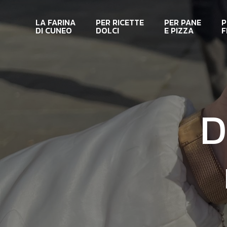
Skip
to
LA FARINA
PER RICETTE
PER PANE
P
main
DI CUNEO
DOLCI
E PIZZA
F
content
D