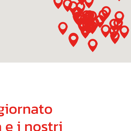
giornato
à
e
i
nostri