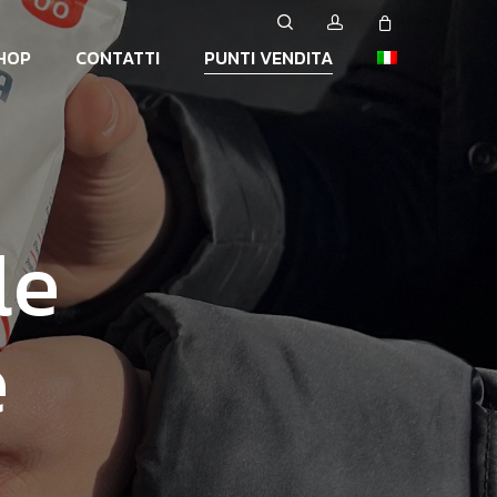
search
account
Close
HOP
CONTATTI
PUNTI VENDITA
Cart
l
e
e