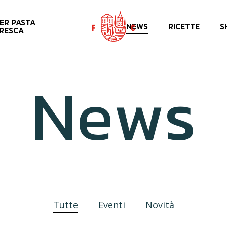
ER PASTA
Carrello
NEWS
RICETTE
S
RESCA
N
e
w
s
Tutte
Eventi
Novità