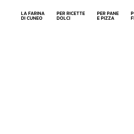
Skip
to
LA FARINA
PER RICETTE
PER PANE
P
main
DI CUNEO
DOLCI
E PIZZA
F
content