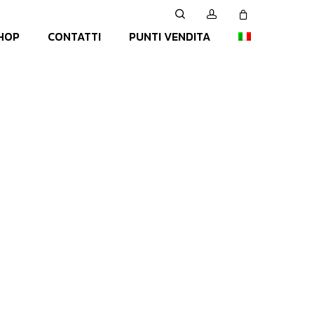
search
account
Close
HOP
CONTATTI
PUNTI VENDITA
Cart