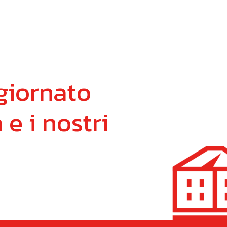
giornato
à
e
i
nostri