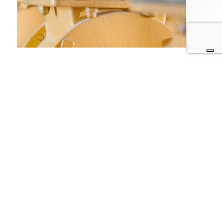
Subtotale:
€
0.00
Visualizza Carrello
Pagamento
IL NETWORK DELLA FARINA DI CUNEO
Vuoi
diventare
nostro
distributore
partner?
Proponiamo una gamma di prodotti completa e
miscele sviluppate ad hoc per soddisfare le
esigenze di professionisti e produttori alimentari.
Offriamo miscele professionali in piccoli e grandi
formati, adatte alla lavorazione dell'arte bianca o
nei differenti settori di produzione alimentare.