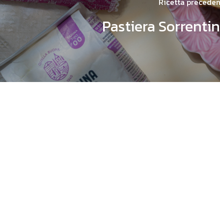
Ricetta precede
Pastiera Sorrenti
Resta
sempre
ag
su
tutte
le
novit
eventi!