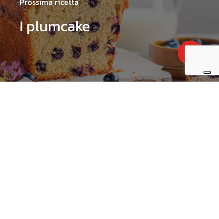
Prossima ricetta
I plumcake
€
0.00
zza Carrello
Pagamento