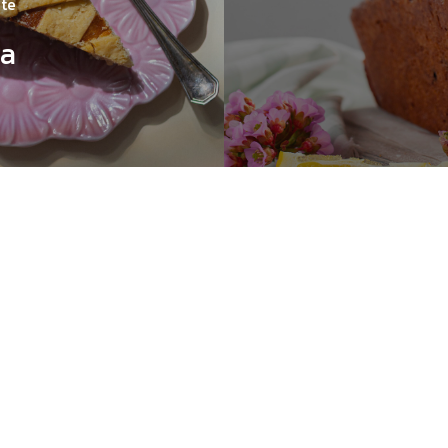
nte
na
Subtotale:
Visuali
giornato
à
e
i
nostri