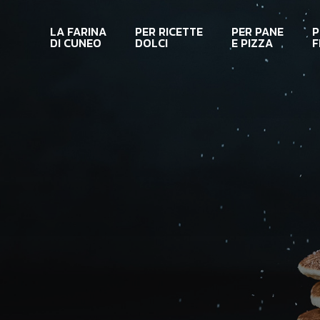
Skip
to
LA FARINA
PER RICETTE
PER PANE
P
main
DI CUNEO
DOLCI
E PIZZA
F
content