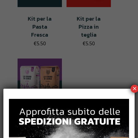
Kit per la
Kit per la
Pasta
Pizza in
Fresca
teglia
€
5.50
€
5.50
×
Kit per la
Torta di
mele